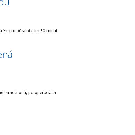
rou
za krémom pôsobiacim 30 minút
ená
snej hmotnosti, po operáciách