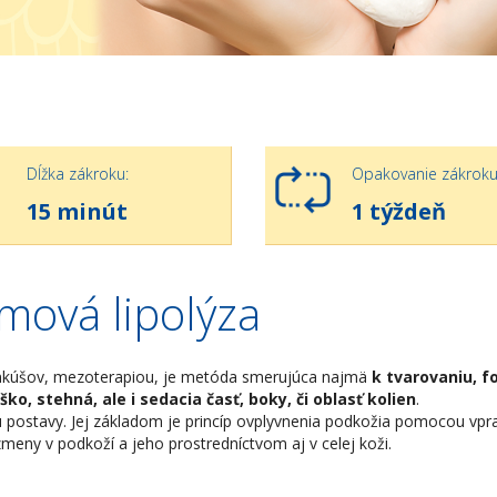
Dĺžka zákroku:
Opakovanie zákroku
15 minút
1 týždeň
mová lipolýza
ankúšov, mezoterapiou, je metóda smerujúca najmä
k tvarovaniu, f
ko, stehná, ale i sedacia časť, boky, či oblasť kolien
.
 postavy. Jej základom je princíp ovplyvnenia podkožia pomocou vpra
meny v podkoží a jeho prostredníctvom aj v celej koži.