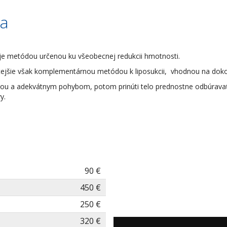
ia
je metódou určenou ku všeobecnej redukcii hmotnosti.
častejšie však komplementárnou metódou k liposukcii, vhodnou na dok
ou a adekvátnym pohybom, potom prinúti telo prednostne odbúravať t
y.
90 €
450 €
250 €
320 €