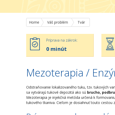
Home
Váš problém
Tvár
Príprava na zákrok:
0 minút
Mezoterapia / Enzý
Odstraňovanie lokalizovaného tuku, tzv. tukových v
sa vytvárajú tukové depozitá ako sú
brucho, podbruš
Mezoterapia je injekčná metóda určená k formovaniu
tukového tkaniva. Cieľom je dosiahnuť touto cestou z