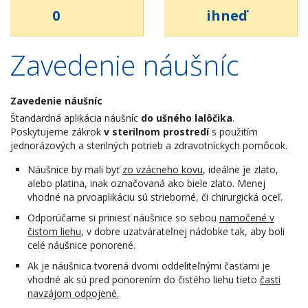
0
ihneď
Zavedenie náušníc
Zavedenie náušníc
Štandardná aplikácia náušníc
do ušného lalôčika
.
Poskytujeme zákrok
v sterilnom prostredí
s použitím
jednorázových a sterilných potrieb a zdravotníckych pomôcok.
Náušnice by mali byť
zo vzácneho kovu
, ideálne je zlato,
alebo platina, inak označovaná ako biele zlato. Menej
vhodné na prvoaplikáciu sú strieborné, či chirurgická oceľ.
Odporúčame si priniesť náušnice so sebou
namočené v
čistom liehu
, v dobre uzatvárateľnej nádobke tak, aby boli
celé náušnice ponorené.
Ak je náušnica tvorená dvomi oddeliteľnými časťami je
vhodné ak sú pred ponorením do čistého liehu tieto
časti
navzájom odpojené.