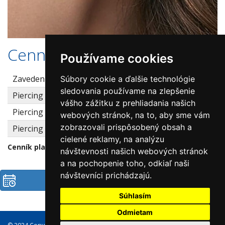
Cenník
Používame cookies
Zavedenie náušníc - ušný lalôčik 1 pár
30 €
Súbory cookie a ďalšie technológie
sledovania používame na zlepšenie
Piercing 1 náušnice
30 €
vášho zážitku z prehliadania našich
Piercing náušnice za každý ďalší ks
25 €
webových stránok, na to, aby sme vám
zobrazovali prispôsobený obsah a
Piercing do jazyka
55 €
cielené reklamy, na analýzu
Cenník platný od 5.1.2026
návštevnosti našich webových stránok
a na pochopenie toho, odkiaľ naši
návštevníci prichádzajú.
Objednať
Súhlasím
Odmietam