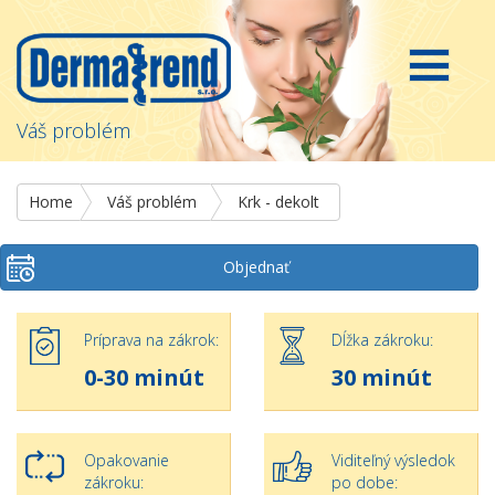
Váš problém
Home
Váš problém
Krk - dekolt
Objednať
Príprava na zákrok:
Dĺžka zákroku:
0-30 minút
30 minút
Opakovanie
Viditeľný výsledok
zákroku:
po dobe: