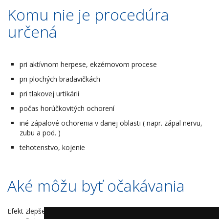
Komu nie je procedúra
určená
pri aktívnom herpese, ekzémovom procese
pri plochých bradavičkách
pri tlakovej urtikárii
počas horúčkovitých ochorení
iné zápalové ochorenia v danej oblasti ( napr. zápal nervu,
zubu a pod. )
tehotenstvo, kojenie
Aké môžu byť očakávania
Efekt zlepšenia je spravidla viditeľný aj po prvej aplikácii ,