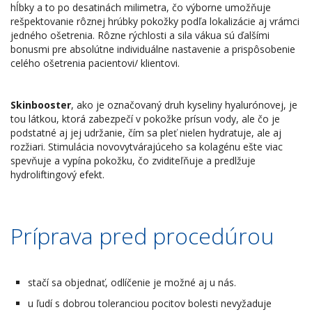
hĺbky a to po desatinách milimetra, čo výborne umožňuje
rešpektovanie rôznej hrúbky pokožky podľa lokalizácie aj vrámci
jedného ošetrenia. Rôzne rýchlosti a sila vákua sú ďalšími
bonusmi pre absolútne individuálne nastavenie a prispôsobenie
celého ošetrenia pacientovi/ klientovi.
Skinbooster
, ako je označovaný druh kyseliny hyalurónovej, je
tou látkou, ktorá zabezpečí v pokožke prísun vody, ale čo je
podstatné aj jej udržanie, čím sa pleť nielen hydratuje, ale aj
rozžiari. Stimulácia novovytvárajúceho sa kolagénu ešte viac
spevňuje a vypína pokožku, čo zviditeľňuje a predlžuje
hydroliftingový efekt.
Príprava pred procedúrou
stačí sa objednať, odlíčenie je možné aj u nás.
u ľudí s dobrou toleranciou pocitov bolesti nevyžaduje