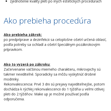
zjednotenie kvality pleti po iných estetických procedúrach
Ako prebieha procedúra
Ako prebieha zákrok:
po predpríprave a dezinfekcii sa celoplošne ošetrí určená oblasť,
podľa potreby sa ochladí a ošetrí špeciálnym pozákrokovým
prípravkom.
Ako to vyzerá po zákroku
:
Začervenanie väčšinou mierneho charakteru, mikrovpichy sú
takmer neviditeľné. Sporadicky sa môžu vyskytnúť drobné
modrinky.
Rekonvalescencia: Prvé 3 dni sú prejavy najviditeľnejšie, potom
dochádza k rýchlej rekonvalescencii do 1 týždňa u veľmi citlivej
pleti do 2 týždňov. Make up je možné používať podľa
odporučenia.