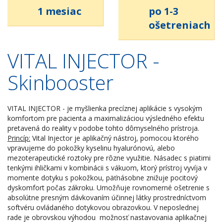
1 mesiac
po 1-3
ošetreniach
VITAL INJECTOR -
Skinbooster
VITAL INJECTOR - je myšlienka precíznej aplikácie s vysokým
komfortom pre pacienta a maximalizáciou výsledného efektu
pretavená do reality v podobe tohto dômyselného prístroja.
Princíp:
Vital Injector je aplikačný nástroj, pomocou ktorého
vpravujeme do pokožky kyselinu hyalurónovú, alebo
mezoterapeutické roztoky pre rôzne využitie. Násadec s piatimi
tenkými ihličkami v kombinácii s vákuom, ktorý prístroj vyvíja v
momente dotyku s pokožkou, päťnásobne znižuje pocitový
dyskomfort počas zákroku. Umožňuje rovnomerné ošetrenie s
absolútne presným dávkovaním účinnej látky prostredníctvom
softvéru ovládaného dotykovou obrazovkou. V neposlednej
rade je obrovskou výhodou možnosť nastavovania aplikačnej