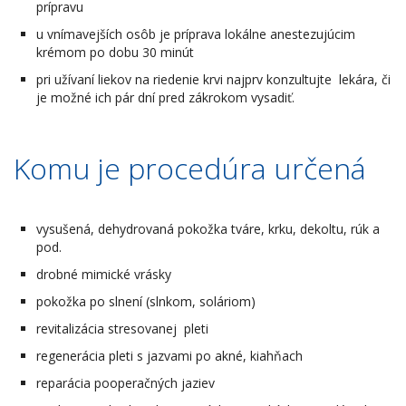
prípravu
u vnímavejších osôb je príprava lokálne anestezujúcim
krémom po dobu 30 minút
pri užívaní liekov na riedenie krvi najprv konzultujte lekára, či
je možné ich pár dní pred zákrokom vysadiť.
Komu je procedúra určená
vysušená, dehydrovaná pokožka tváre, krku, dekoltu, rúk a
pod.
drobné mimické vrásky
pokožka po slnení (slnkom, soláriom)
revitalizácia stresovanej pleti
regenerácia pleti s jazvami po akné, kiahňach
reparácia pooperačných jaziev