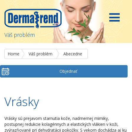
Váš problém
Home
Váš problém
Abecedne
Objednať
Vrásky
Vrásky sú prejavom starnutia kože, nadmernej mimiky,
postupnej redukcie kolagénnych a elastických vlákien v koži,
zvýrazňované pri dehydratácii pokožky. S vekom dochádza aj ku