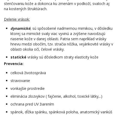
stenčovaniu kože a dokonca ku zmenám v podkoží, svaloch aj
na kostených štruktúrach.
Delenie vrások:
dynamické
, sú spôsobené nadmernou mimikou, v dôsledku
ktorej sa mimické svaly viac vyvinú a zvýšene navodzujú
riasenie kože v danej oblasti. Patria sem napríklad vrásky
hnevu medzi obočím, tzv. stračia nôžka, vejárikovité vrásky v
oblasti okolia očí, čelové vrásky.
statické
vrásky sú dôsledkom straty elasticity kože
Prevencia:
celková životospráva
stravovanie
vonkajšie prostredie
eliminácia zlozvykov ( fajčenie, alkohol, toxické látky,..)
ochrana pred UV žiarením
spánok, dĺžka spánku, spánková poloha, anatomický vankúš