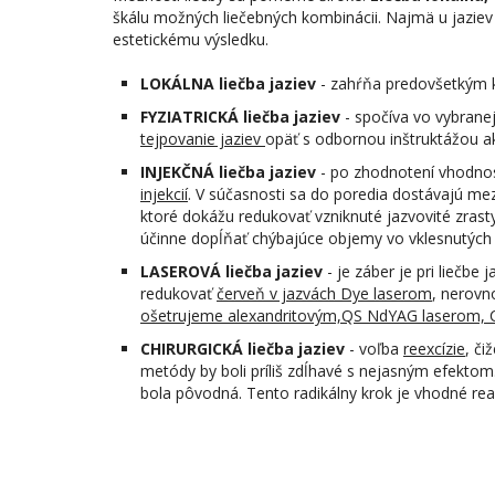
škálu možných liečebných kombinácii. Najmä u jaziev 
estetickému výsledku.
LOKÁLNA liečba jaziev
- zahŕňa predovšetkým 
FYZIATRICKÁ liečba jaziev
- spočíva vo vybrane
tejpovanie jaziev
opäť s odbornou inštruktážou a
INJEKČNÁ liečba jaziev
- po zhodnotení vhodnosti
injekcií
. V súčasnosti sa do poredia dostávajú m
ktoré dokážu redukovať vzniknuté jazvovité zrasty
účinne dopĺňať chýbajúce objemy vo vklesnutých 
LASEROVÁ liečba jaziev
- je záber je pri liečbe
redukovať
červeň v jazvách Dye laserom
, nerovn
ošetrujeme alexandritovým,QS NdYAG laserom, 
CHIRURGICKÁ liečba jaziev
- voľba
reexcízie
, či
metódy by boli príliš zdĺhavé s nejasným efektom
bola pôvodná. Tento radikálny krok je vhodné rea