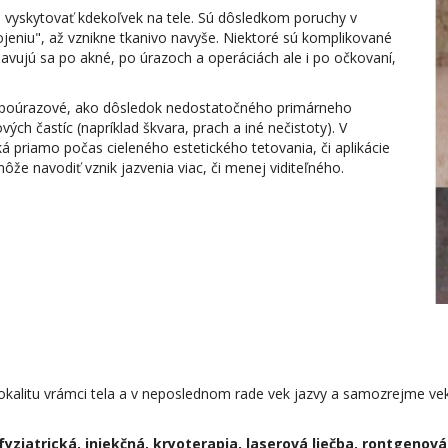
vyskytovať kdekoľvek na tele. Sú dôsledkom poruchy v
eniu", až vznikne tkanivo navyše. Niektoré sú komplikované
javujú sa po akné, po úrazoch a operáciách ale i po očkovaní,
 poúrazové, ako dôsledok nedostatočného primárneho
ých častíc (napríklad škvara, prach a iné nečistoty). V
á priamo počas cieleného estetického tetovania, či aplikácie
e navodiť vznik jazvenia viac, či menej viditeľného.
ej lokalitu vrámci tela a v neposlednom rade vek jazvy a samozrejme vek
fyziatrická, injekčná, kryoterapia, laserová liečba, rontgenová