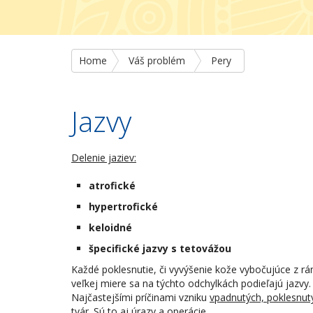
Home
Váš problém
Pery
Jazvy
Delenie jaziev:
atrofické
hypertrofické
keloidné
špecifické jazvy s tetovážou
Každé poklesnutie, či vyvýšenie kože vybočujúce z rá
veľkej miere sa na týchto odchylkách podieľajú jazvy.
Najčastejšími príčinami vzniku
vpadnutých, poklesnut
tvár. Sú to aj úrazy a operácie.