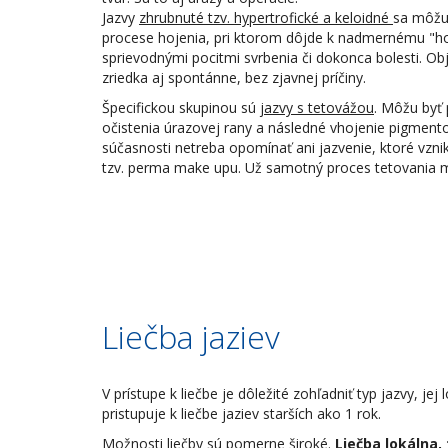
Jazvy
zhrubnuté tzv. hypertrofické a keloidné
sa môžu 
procese hojenia, pri ktorom dôjde k nadmernému "hoj
sprievodnými pocitmi svrbenia či dokonca bolesti. Ob
zriedka aj spontánne, bez zjavnej príčiny.
Špecifickou skupinou sú
jazvy s tetovážou
. Môžu byť
očistenia úrazovej rany a následné vhojenie pigmentov
súčasnosti netreba opomínať ani jazvenie, ktoré vznik
tzv. perma make upu. Už samotný proces tetovania môž
Liečba jaziev
V prístupe k liečbe je dôležité zohľadniť typ jazvy, j
pristupuje k liečbe jaziev starších ako 1 rok.
Možnosti liečby sú pomerne široké.
Liečba lokálna, 