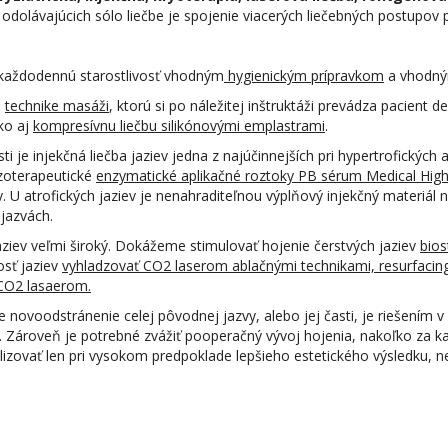
odolávajúcich sólo liečbe je spojenie viacerých liečebných postupov
každodennú starostlivosť vhodným
hygienickým prípravkom
a vhodn
j
technike masáži
, ktorú si po náležitej inštruktáži prevádza pacien
ko aj
kompresívnu liečbu silikónovými emplastrami
.
 je injekčná liečba jaziev jedna z najúčinnejších pri hypertrofických
ezoterapeutické
enzymatické aplikačné roztoky PB sérum Medical Hig
. U atrofických jaziev je nenahraditeľnou výplňový injekčný materiál 
jazvách.
 jaziev veľmi široký. Dokážeme stimulovať hojenie čerstvých jaziev
bios
osť jaziev
vyhladzovať CO2 laserom ablačnými technikami, resurfac
CO2 lasaerom.
že novoodstránenie celej pôvodnej jazvy, alebo jej časti, je riešením
. Zároveň je potrebné zvážiť pooperačný vývoj hojenia, nakoľko za kaž
lizovať len pri vysokom predpoklade lepšieho estetického výsledku, n