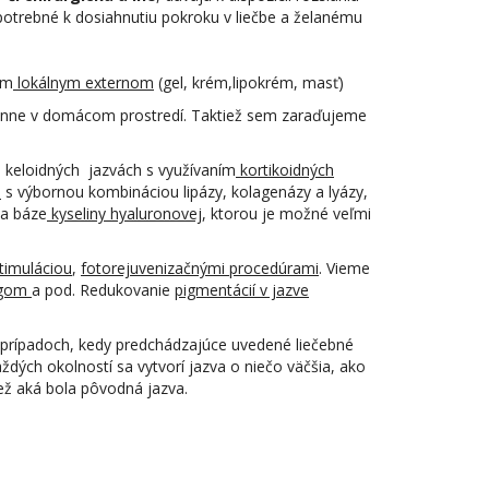
 potrebné k dosiahnutiu pokroku v liečbe a želanému
ým
lokálnym externom
(gel, krém,lipokrém, masť)
t denne v domácom prostredí. Taktiež sem zaraďujeme
 a keloidných jazvách s využívaním
kortikoidných
h
s výbornou kombináciou lipázy, kolagenázy a lyázy,
na báze
kyseliny hyaluronovej
, ktorou je možné veľmi
timuláciou
,
fotorejuvenizačnými procedúrami
. Vieme
ingom
a pod. Redukovanie
pigmentácií v jazve
 v prípadoch, kedy predchádzajúce uvedené liečebné
dých okolností sa vytvorí jazva o niečo väčšia, ako
ež aká bola pôvodná jazva.