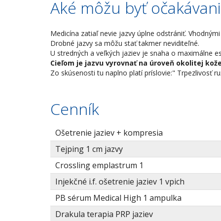
Aké môžu byť očakávan
Medicína zatiaľ nevie jazvy úplne odstrániť. Vhodný
Drobné jazvy sa môžu stať takmer neviditeľné.
U stredných a veľkých jaziev je snaha o maximálne es
Cieľom je jazvu vyrovnať na úroveň okolitej kož
Zo skúsenosti tu naplno platí príslovie:" Trpezlivosť ru
Cenník
Ošetrenie jaziev + kompresia
Tejping 1 cm jazvy
Crossling emplastrum 1
Injekčné i.f. ošetrenie jaziev 1 vpich
PB sérum Medical High 1 ampulka
Drakula terapia PRP jaziev