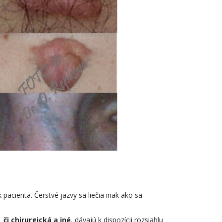
 pacienta. Čerstvé jazvy sa liečia inak ako sa
 či chirurgická a iné
, dávajú k dispozícii rozsiahlu