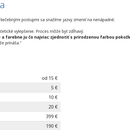
ia
mi liečebnými postupmi sa snažíme jazvy zmeniť na nenápadné.
tetické vylepšenie. Proces môže byť zdĺhavý.
e a farebne ju čo najviac zjednotiť s prirodzenou farbou pokož
že prináša."
od 15 €
5 €
10 €
20 €
399 €
190 €