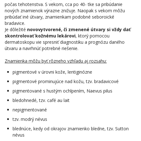
počas tehotenstva. S vekom, cca po 40- tke sa pribúdanie
nových znamienok výrazne znižuje. Naopak s vekom môžu
pribúdať iné útvary, znamienkam podobné seboroické
bradavice.
Je dôležité
novovytvorené, či zmenené útvary si vždy dať
skontrolovať kožnému lekárovi
, ktorý pomocou
dermatoskopu vie spresniť diagnostiku a prognózu daného
útvaru a navrhnúť potrebné riešenie.
Znamienka môžu byť rôzneho vzhľadu aj rozsahu:
pigmentové v úrovni kože, lentiginózne
pigmentové prominujúce nad kožu, tzv. bradavicové
pigmentované s hustým ochlpením, Naevus pilus
bledohnedé, tzv. café au lait
nepigmentované
tzv. modrý névus
blednúce, kedy od okrajov znamienko bledne, tzv. Sutton
névus