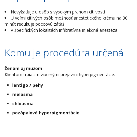
Nevyžaduje u osôb s vysokým prahom citlivosti
U veľmi citlivých osôb možnosť anestetického krému na 30
minút redukuje pocitovú záťaž
V špecifických lokalitách infiltratívna injekčná anestéza
Komu je procedúra určená
Ženám aj mužom
Klientom trpiacim viacerými prejavmi hyperpigmentácie:
lentigo / pehy
melasma
chloasma
pozápalové hyperpigmentácie