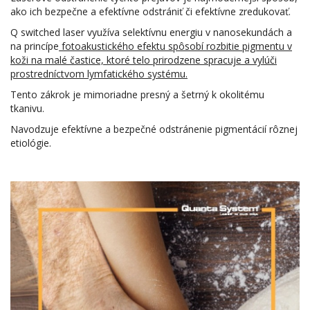
ako ich bezpečne a efektívne odstrániť či efektívne zredukovať.
Q switched laser využíva selektívnu energiu v nanosekundách a
na princípe
fotoakustického efektu spôsobí rozbitie pigmentu v
koži na malé častice, ktoré telo prirodzene spracuje a vylúči
prostredníctvom lymfatického systému.
Tento zákrok je mimoriadne presný a šetrný k okolitému
tkanivu.
Navodzuje efektívne a bezpečné odstránenie pigmentácií rôznej
etiológie.