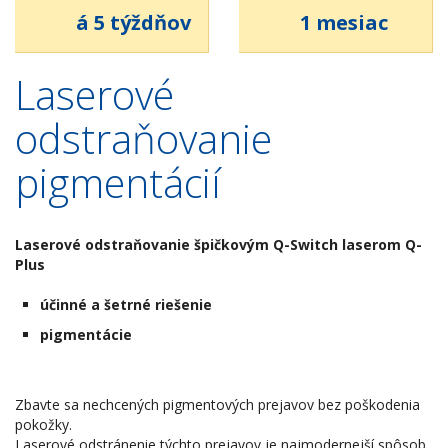
á 5 týždňov
1 mesiac
Laserové
odstraňovanie
pigmentácií
Laserové odstraňovanie špičkovým Q-Switch laserom Q-
Plus
účinné a šetrné riešenie
pigmentácie
Zbavte sa nechcených pigmentových prejavov bez poškodenia
pokožky.
Laserové odstránenie týchto prejavov je najmodernejší spôsob,