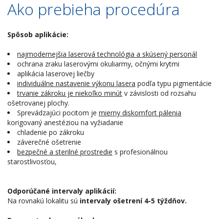
Ako prebieha procedúra
Spôsob aplikácie:
najmodernejšia laserová technológia a skúsený personál
ochrana zraku laserovými okuliarmy, očnými krytmi
aplikácia laserovej liečby
individuálne nastavenie výkonu lasera
podľa typu pigmentácie
trvanie zákroku je niekoľko minút
v závislosti od rozsahu
ošetrovanej plochy.
Sprevádzajúci pocitom je
mierny diskomfort pálenia
korigovaný anestéziou na vyžiadanie
chladenie po zákroku
záverečné ošetrenie
bezpečné a sterilné prostredie
s profesionálnou
starostlivosťou,
Odporúčané intervaly aplikácií:
Na rovnakú lokalitu sú
intervaly ošetrení 4-5 týždňov.