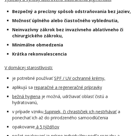
Bezpečný a precízny spôsob odstraňovania bez jaziev,
Možnosť úplného alebo čiastočného vyblednutia,
Neinvazívny zákrok bez invazívneho ablatívneho či
chirurgického zákroku,
Minimálne obmedzenia
Krátka rekonvalescencia
V domácej starostlivosti:
je potrebné používať
SPF / UV ochranné krémy,
aplikujú sa
reparačné a regeneračné prípravky
bežná hygiena
je možná, udržiavať oblasť čistú a
hydratovanú,
v prípade vzniku
šupiniek, či chrastičiek ich nestrhávať
a
ponechať ich až do prirodzeného samoodlúčenia
opakovanie
á 5 týždňov
počet opakovaní je prísne individuálny
podľa rozsahu a