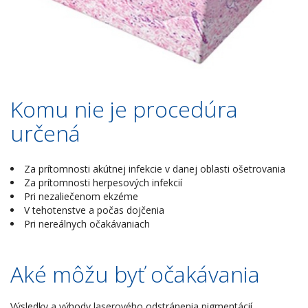
Komu nie je procedúra
určená
Za prítomnosti akútnej infekcie v danej oblasti ošetrovania
Za prítomnosti herpesových infekcií
Pri nezaliečenom ekzéme
V tehotenstve a počas dojčenia
Pri nereálnych očakávaniach
Aké môžu byť očakávania
Výsledky a výhody laserového odstránenia pigmentácií