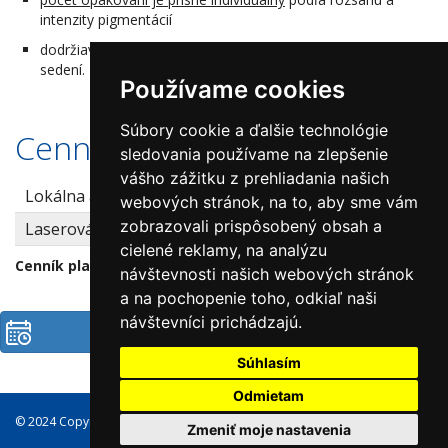
intenzity pigmentácií
dodržiavať pokyny ošetrujúceho lekára a plánovanú sériu
sedení.
Používame cookies
Súbory cookie a ďalšie technológie
Cenník
sledovania používame na zlepšenie
vášho zážitku z prehliadania našich
Lokálna anestéza krém
20 €
webových stránok, na to, aby sme vám
zobrazovali prispôsobený obsah a
Laserová liečba pigmentácií
od 70 €
cielené reklamy, na analýzu
Cenník platný od 13.6.2026
návštevnosti našich webových stránok
a na pochopenie toho, odkiaľ naši
návštevníci prichádzajú.
Objednať
Súhlasím
Odmietam
© 2024 Copyright Dermatrend, s.r.o., všetky práva vyhradené
Zmeniť moje nastavenia