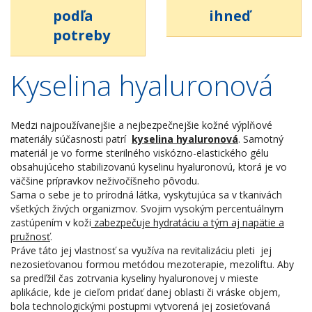
podľa
ihneď
potreby
Kyselina hyaluronová
Medzi najpoužívanejšie a nejbezpečnejšie kožné výplňové
materiály súčasnosti patrí
kyselina hyaluronová
. Samotný
materiál je vo forme sterilného viskózno-elastického gélu
obsahujúceho stabilizovanú kyselinu hyaluronovú, ktorá je vo
väčšine prípravkov neživočíšneho pôvodu.
Sama o sebe je to prírodná látka, vyskytujúca sa v tkanivách
všetkých živých organizmov. Svojim vysokým percentuálnym
zastúpením v koži
zabezpečuje hydratáciu a tým aj napätie a
pružnosť
.
Práve táto jej vlastnosť sa využíva na revitalizáciu pleti jej
nezosieťovanou formou metódou mezoterapie, mezoliftu. Aby
sa predľžil čas zotrvania kyseliny hyaluronovej v mieste
aplikácie, kde je cieľom pridať danej oblasti či vráske objem,
bola technologickými postupmi vytvorená jej zosieťovaná