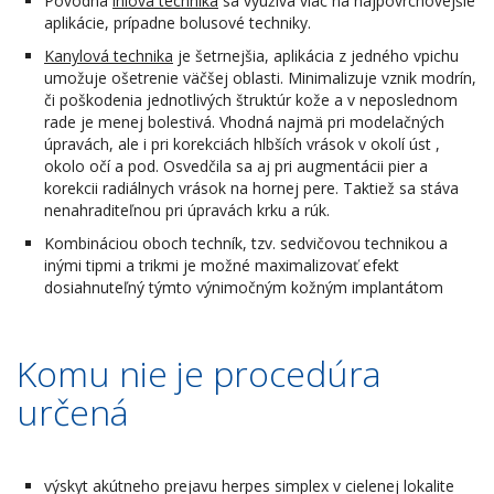
Pôvodná
ihlová technika
sa využíva viac na najpovrchovejšie
aplikácie, prípadne bolusové techniky.
Kanylová technika
je šetrnejšia, aplikácia z jedného vpichu
umožuje ošetrenie väčšej oblasti. Minimalizuje vznik modrín,
či poškodenia jednotlivých štruktúr kože a v neposlednom
rade je menej bolestivá. Vhodná najmä pri modelačných
úpravách, ale i pri korekciách hlbších vrások v okolí úst ,
okolo očí a pod. Osvedčila sa aj pri augmentácii pier a
korekcii radiálnych vrások na hornej pere. Taktiež sa stáva
nenahraditeľnou pri úpravách krku a rúk.
Kombináciou oboch techník, tzv. sedvičovou technikou a
inými tipmi a trikmi je možné maximalizovať efekt
dosiahnuteľný týmto výnimočným kožným implantátom
Komu nie je procedúra
určená
výskyt akútneho prejavu herpes simplex v cielenej lokalite