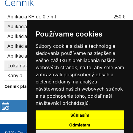
Cenník
Aplikácia KH do 0,7 ml
250 €
Aplikácia KH do 1 ml
290 €
Používame cookies
Aplikácia KH do 1,2 ml
330 €
Aplikácia KH kruhy pod očami do 1 ml
250 €
Súbory cookie a ďalšie technológie
sledovania používame na zlepšenie
Aplikácia KH na jazvy podľa objemu
od 60 €
vášho zážitku z prehliadania našich
Lokálna anestéza krém
20 €
webových stránok, na to, aby sme vám
zobrazovali prispôsobený obsah a
Kanyla
20 €
cielené reklamy, na analýzu
Cenník platný od 3.1.2026
návštevnosti našich webových stránok
a na pochopenie toho, odkiaľ naši
návštevníci prichádzajú.
Objednať
Súhlasím
Odmietam
© 2024 Copyright Dermatrend, s.r.o., všetky práva vyhradené