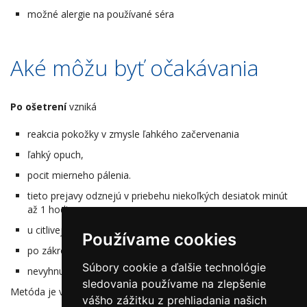
možné alergie na používané séra
Aké môžu byť očakávania
Po ošetrení
vzniká
reakcia pokožky v zmysle ľahkého začervenania
ľahký opuch,
pocit mierneho pálenia.
tieto prejavy odznejú v priebehu niekoľkých desiatok minút
až 1 hodiny
u citlivej pleti do niekoľkých hodín
Používame cookies
po zákroku je potrebná hydratácia pleti
Súbory cookie a ďalšie technológie
nevyhnutné je aplikovať kvalitnú fotoprotekciu
sledovania používame na zlepšenie
Metóda je všeobecne dobre znášaná.
vášho zážitku z prehliadania našich