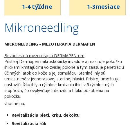
1-4 týždne
1-3mesiace
Mikroneedling
MICRONEEDLING - MEZOTERAPIA DERMAPEN
Bezbolestná mezoterapia DERMAPEN-om
Prístroj Dermapen mikroskopicky invaduje a masíruje pokožku
ihličkami kmitajúcimi vo zvislej polohe
a tým zaisťuje
penetráciu
účinných látok do kože
a jej stimuláciu. Sterilné ihly sú
umiestnené v jednorazovej sterilnej hlavici. Prístroj umožnuje
nastaviť dĺžku ihly a rýchlosť kmitania ihiel v 5 rýchlostných
stupňoch, čo ovplyvňuje intenzitu a hĺbku pôsobenia na
pokožku.
vhodné na:
Revitalizácia pleti, krku, dekoltu
Revitalizácia rúk