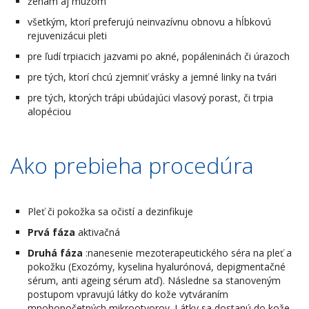
ženám aj mužom
všetkým, ktorí preferujú neinvazívnu obnovu a hĺbkovú
rejuvenizácui pleti
pre ľudí trpiacich jazvami po akné, popáleninách či úrazoch
pre tých, ktorí chcú zjemniť vrásky a jemné linky na tvári
pre tých, ktorých trápi ubúdajúci vlasový porast, či trpia
alopéciou
Ako prebieha procedúra
Pleť či pokožka sa očistí a dezinfikuje
Prvá fáza
aktivačná
Druhá fáza
:nanesenie mezoterapeutického séra na pleť a
pokožku (Exozómy, kyselina hyalurónová, depigmentačné
sérum, anti ageing sérum atď). Následne sa stanoveným
postupom vpravujú látky do kože vytváraním
mnohopočetných mikrootvorov. Látky sa dostanú do kože