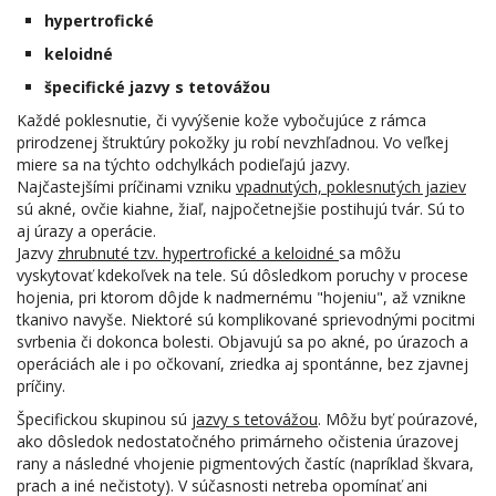
hypertrofické
keloidné
špecifické jazvy s tetovážou
Každé poklesnutie, či vyvýšenie kože vybočujúce z rámca
prirodzenej štruktúry pokožky ju robí nevzhľadnou. Vo veľkej
miere sa na týchto odchylkách podieľajú jazvy.
Najčastejšími príčinami vzniku
vpadnutých, poklesnutých jaziev
sú akné, ovčie kiahne, žiaľ, najpočetnejšie postihujú tvár. Sú to
aj úrazy a operácie.
Jazvy
zhrubnuté tzv. hypertrofické a keloidné
sa môžu
vyskytovať kdekoľvek na tele. Sú dôsledkom poruchy v procese
hojenia, pri ktorom dôjde k nadmernému "hojeniu", až vznikne
tkanivo navyše. Niektoré sú komplikované sprievodnými pocitmi
svrbenia či dokonca bolesti. Objavujú sa po akné, po úrazoch a
operáciách ale i po očkovaní, zriedka aj spontánne, bez zjavnej
príčiny.
Špecifickou skupinou sú
jazvy s tetovážou
. Môžu byť poúrazové,
ako dôsledok nedostatočného primárneho očistenia úrazovej
rany a následné vhojenie pigmentových častíc (napríklad škvara,
prach a iné nečistoty). V súčasnosti netreba opomínať ani