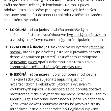
škálu možných liečebných kombinácii. Najmä u jaziev
odolávajúcich sólo liečbe je spojenie viacerých liečebných
postupov potrebné k dosiahnutiu pokroku v liečbe a želanému
estetickému výsledku.
LOKÁLNA liečba jaziev
- zahŕňa predovšetkým
každodennú starostlivosť vhodným
hygienickým prípravkom
a vhodným
lokálnym externom
(gel, krém,lipokrém, masť)
FYZIATRICKÁ liečba jaziev
- spočíva vo vybranej
technike
masáži
, ktorú si po náležitej inštruktáži prevádza pacient
denne v domácom prostredí. Taktiež sem zaraďujeme
tejpovanie jaziev
opäť s odbornou inštruktážou ako aj
kompresívnu liečbu silikónovými emplastrami
.
INJEKČNÁ liečba jaziev
- po zhodnotení vhodnosti je
injekčná liečba jaziev jedna z najúčinnejších pri
hypertrofických a keloidných jazvách s využívaním
kortikoidných injekcií
. V súčasnosti sa do poredia dostávajú
mezoterapeutické
enzymatické aplikačné roztoky PB sérum
Medical High
s výbornou kombináciou lipázy, kolagenázy a
lyázy, ktoré dokážu redukovať vzniknuté jazvovité zrasty. U
atrofických jaziev je nenahraditeľnou výplňový injekčný