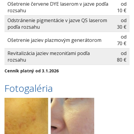
Ošetrenie červene DYE laserom v jazve podľa
od
rozsahu
10 €
Odstránenie pigmentácie v jazve QS laserom
od
podľa rozsahu
30 €
od
Ošetrenie jaziev plazmovým generátorom
70 €
Revitalizácia jaziev mezoniťami podľa
od
rozsahu
80 €
Cenník platný od 3.1.2026
Fotogaléria