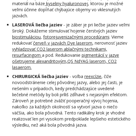
materiál na báze
kyseliny hyaluronovej
, ktorou je možné
veľmi účinne dopĺňať chýbajúce objemy vo vklesnutých
jazvách.
LASEROVÁ liečba jaziev
- je záber je pri liečbe jaziev veľmi
široký. Dokážeme stimulovať hojenie čerstvých jaziev
biostimuláciou
,
fotorejuvenizačnými procedúrami
. Vieme
redukovať
červeň v jazvách Dye laserom
, nerovnosť jaziev
vyhladzovať CO2 laserom ablačnými technikami,
resurfacingom
a pod. Redukovanie
pigmentácií v jazve
ošetrujeme alexandritovým,QS NdYAG laserom, CO2
lasaerom.
CHIRURGICKÁ liečba jaziev
- voľba
reexcízie
, čiže
novoodstránenie celej pôvodnej jazvy, alebo jej časti, je
riešením v prípadoch, kedy predchádzajúce uvedené
liečebné metódy by boli príliš zdĺhavé s nejasným efektom.
Zároveň je potrebné zvážiť pooperačný vývoj hojenia,
nakoľko za každých okolností sa vytvorí jazva o niečo
väčšia, ako bola pôvodná. Tento radikálny krok je vhodné
realizovať len pri vysokom predpoklade lepšieho estetického
výsledku, než aká bola pôvodná jazva.