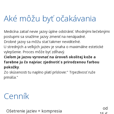
Aké môžu byť očakávania
Medicína zatiaľ nevie jazvy úplne odstrániť. Vhodnými liečebnými
postupmi sa snažíme jazvy zmeniť na nenápadné.
Drobné jazvy sa môžu stať takmer neviditeľné.
U stredných a veľkých jaziev je snaha o maximálne estetické
vylepšenie. Proces môže byť zdĺhavý.
Cieľom je jazvu vyrovnať na úroveň okolitej kože a
farebne ju čo najviac zjednotiť s prirodzenou farbou
pokožky
.
Zo skúsenosti tu naplno platí príslovie:" Trpezlivosť ruže
prináša."
Cenník
od
Ošetrenie jaziev + kompresia
15 €