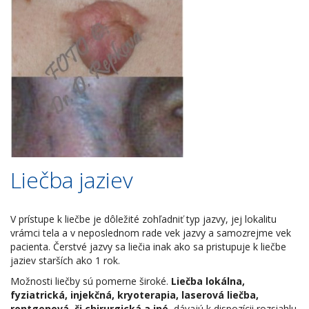
Liečba jaziev
V prístupe k liečbe je dôležité zohľadniť typ jazvy, jej lokalitu
vrámci tela a v neposlednom rade vek jazvy a samozrejme vek
pacienta. Čerstvé jazvy sa liečia inak ako sa pristupuje k liečbe
jaziev starších ako 1 rok.
Možnosti liečby sú pomerne široké.
Liečba lokálna,
fyziatrická, injekčná, kryoterapia, laserová liečba,
rontgenová či chirurgická a iné
, dávajú k dispozícii rozsiahlu