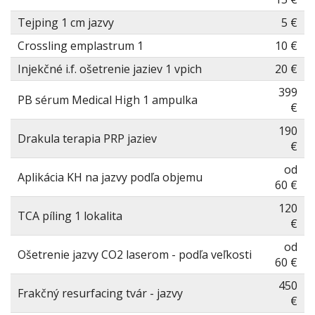
Tejping 1 cm jazvy
5 €
Crossling emplastrum 1
10 €
Injekčné i.f. ošetrenie jaziev 1 vpich
20 €
399
PB sérum Medical High 1 ampulka
€
190
Drakula terapia PRP jaziev
€
od
Aplikácia KH na jazvy podľa objemu
60 €
120
TCA píling 1 lokalita
€
od
Ošetrenie jazvy CO2 laserom - podľa veľkosti
60 €
450
Frakčný resurfacing tvár - jazvy
€