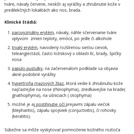
tváre, návaly červene, neskôr aj vyrážky a zhrubnutie kože v
predilekčných lokalitách ako nos, brada.
Klinické štádiá:
paroxyzmálny erytém
, návaly, náhle sčervenanie tváre
vplyvom zmien teploty, emócií, po jedle či alkohole
trvalý erytém
, navodený rozšírenou sieťou cievok,
teleangiectázií, často ložiskový v oblasti líc, brady, špičky
nosa
papulo-pustulky
, na začervenalom podklade sa objavia
akné-podobné vyrážky
hypertrofia mazových žliaz
, ktorá vedie k zhrubnutiu kože
najčastejšie na nose (rhinophyma), zriedkavejšie na brade(
gnathophyma), na ušniciach ( otophyma)
možné je aj
postihnutie očí
prejavmi zápalu viečok
(blepharitis), zápalu spojiviek (conjuctivitis), či rohovky
(keratitis).
Súbežne sa môže vyskytovať pomnoženie kožného roztoča