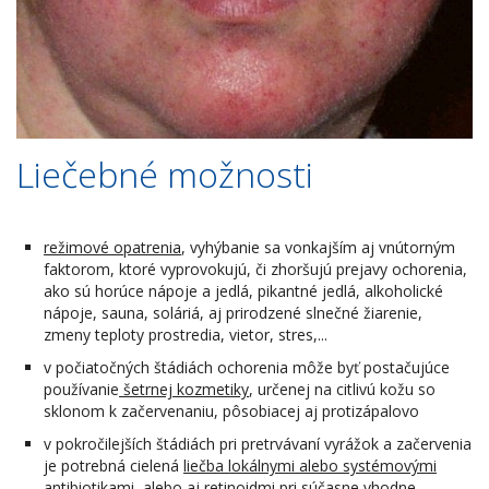
Liečebné možnosti
režimové opatrenia
, vyhýbanie sa vonkajším aj vnútorným
faktorom, ktoré vyprovokujú, či zhoršujú prejavy ochorenia,
ako sú horúce nápoje a jedlá, pikantné jedlá, alkoholické
nápoje, sauna, soláriá, aj prirodzené slnečné žiarenie,
zmeny teploty prostredia, vietor, stres,...
v počiatočných štádiách ochorenia môže byť postačujúce
používanie
šetrnej kozmetiky
, určenej na citlivú kožu so
sklonom k začervenaniu, pôsobiacej aj protizápalovo
v pokročilejších štádiách pri pretrvávaní vyrážok a začervenia
je potrebná cielená
liečba lokálnymi alebo systémovými
antibiotikami, alebo aj retinoidmi
,pri súčasne vhodne