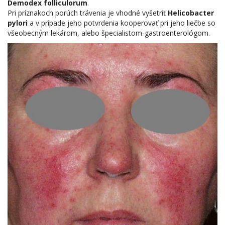
Demodex folliculorum
.
Pri príznakoch porúch trávenia je vhodné vyšetriť
Helicobacter
pylori
a v prípade jeho potvrdenia kooperovať pri jeho liečbe so
všeobecným lekárom, alebo špecialistom-gastroenterológom.