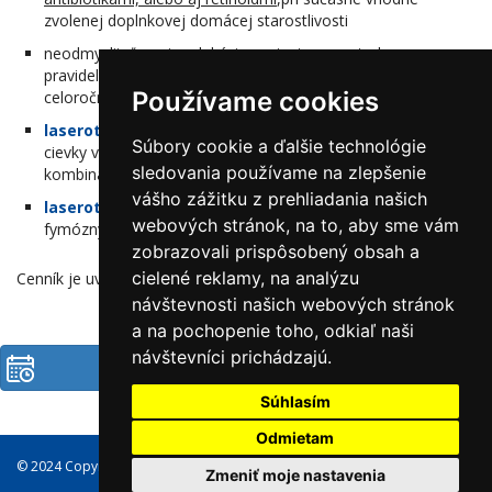
zvolenej doplnkovej domácej starostlivosti
neodmysliteľnou je edukácia pacientov o potrebe
pravidelného používania
fotoprotektívnych prípravkov
Používame cookies
celoročne, nie len v letných mesiacoch
laseroterapia Dye laserom
na teleangiectasie, rozšírené
Súbory cookie a ďalšie technológie
cievky v každom štádiu rosacei spojenej s vhodnou
sledovania používame na zlepšenie
kombináciou ostatných liečebných nástrojov
vášho zážitku z prehliadania našich
laseroterapia ablačným CO2 laserom
, v prípade
webových stránok, na to, aby sme vám
fymóznych, zhrubnutých kožných zmien
zobrazovali prispôsobený obsah a
cielené reklamy, na analýzu
Cenník je uvedený pri liečebných procedúrach
návštevnosti našich webových stránok
a na pochopenie toho, odkiaľ naši
návštevníci prichádzajú.
Objednať
Súhlasím
Odmietam
© 2024 Copyright Dermatrend, s.r.o., všetky práva vyhradené
Zmeniť moje nastavenia