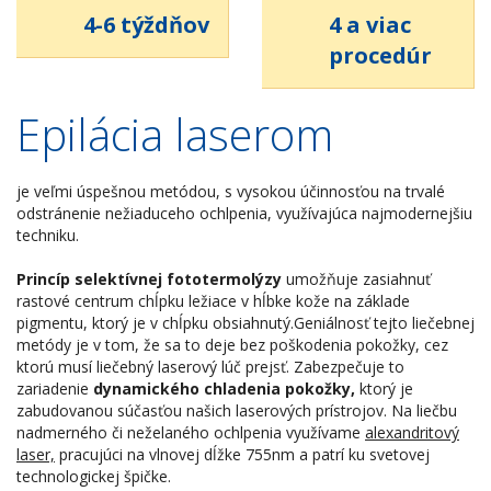
4-6 týždňov
4 a viac
procedúr
Epilácia laserom
je veľmi úspešnou metódou, s vysokou účinnosťou na trvalé
odstránenie nežiaduceho ochlpenia, využívajúca najmodernejšiu
techniku.
Princíp selektívnej fototermolýzy
umožňuje zasiahnuť
rastové centrum chĺpku ležiace v hĺbke kože na základe
pigmentu, ktorý je v chĺpku obsiahnutý.Geniálnosť tejto liečebnej
metódy je v tom, že sa to deje bez poškodenia pokožky, cez
ktorú musí liečebný laserový lúč prejsť. Zabezpečuje to
zariadenie
dynamického chladenia pokožky,
ktorý je
zabudovanou súčasťou našich laserových prístrojov. Na liečbu
nadmerného či neželaného ochlpenia využívame
alexandritový
laser,
pracujúci na vlnovej dĺžke 755nm a patrí ku svetovej
technologickej špičke.