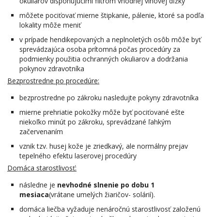
okuliarov disponujúcimi filtrom vhodnej vlnovej dĺžky
môžete pociťovať mierne štipkanie, pálenie, ktoré sa podľa
lokality môže meniť
v prípade hendikepovaných a neplnoletých osôb môže byť
sprevádzajúca osoba prítomná počas procedúry za
podmienky použitia ochranných okuliarov a dodržania
pokynov zdravotníka
Bezprostredne po procedúre:
bezprostredne po zákroku nasledujte pokyny zdravotníka
mierne prehriatie pokožky môže byť pociťované ešte
niekoľko minút po zákroku, sprevádzané ľahkým
začervenaním
vznik tzv. husej kože je zriedkavý, ale normálny prejav
tepelného efektu laserovej procedúry
Domáca starostlivosť:
následne je
nevhodné slnenie po dobu 1
mesiaca
(vrátane umelých žiaričov- solárií).
domáca liečba vyžaduje nenáročnú starostlivosť založenú