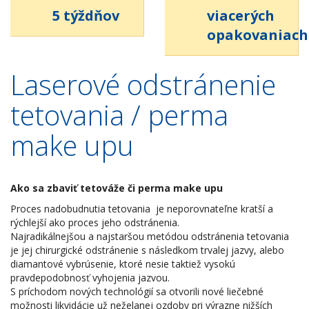
5 týždňov
viacerých
opakovaniach
Laserové odstránenie
tetovania / perma
make upu
Ako sa
zbaviť
tetováže či perma make upu
Proces nadobudnutia tetovania je neporovnateľne kratší a
rýchlejší ako proces jeho odstránenia.
Najradikálnejšou a najstaršou metódou odstránenia tetovania
je jej chirurgické odstránenie s následkom trvalej jazvy, alebo
diamantové vybrúsenie, ktoré nesie taktiež vysokú
pravdepodobnosť vyhojenia jazvou.
S príchodom nových technológií sa otvorili nové liečebné
možnosti likvidácie už neželanej ozdoby pri výrazne nižších