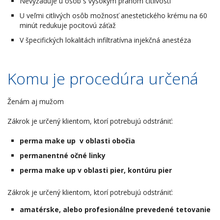
Nevyžaduje u osôb s vysokým prahom citlivosti
U veľmi citlivých osôb možnosť anestetického krému na 60
minút redukuje pocitovú záťaž
V špecifických lokalitách infiltratívna injekčná anestéza
Komu je procedúra určená
Ženám aj mužom
Zákrok je určený klientom, ktorí potrebujú odstrániť:
perma make up v oblasti obočia
permanentné očné linky
perma make up v oblasti pier, kontúru pier
Zákrok je určený klientom, ktorí potrebujú odstrániť:
amatérske, alebo profesionálne prevedené tetovanie