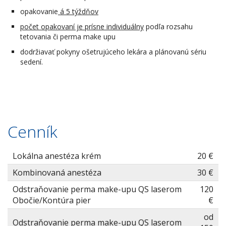
opakovanie
á 5 týždňov
počet opakovaní je prísne individuálny
podľa rozsahu
tetovania či perma make upu
dodržiavať pokyny ošetrujúceho lekára a plánovanú sériu
sedení.
Cenník
Lokálna anestéza krém
20 €
Kombinovaná anestéza
30 €
Odstraňovanie perma make-upu QS laserom
120
Obočie/Kontúra pier
€
od
Odstraňovanie perma make-upu QS laserom