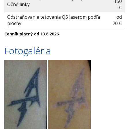
150
Očné linky
€
Odstraňovanie tetovania QS laserom podľa
od
plochy
70 €
Cenník platný od 13.6.2026
Fotogaléria