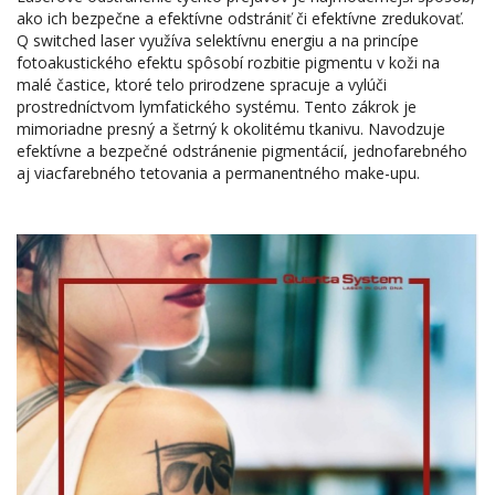
ako ich bezpečne a efektívne odstrániť či efektívne zredukovať.
Q switched laser využíva selektívnu energiu a na princípe
fotoakustického efektu spôsobí rozbitie pigmentu v koži na
malé častice, ktoré telo prirodzene spracuje a vylúči
prostredníctvom lymfatického systému. Tento zákrok je
mimoriadne presný a šetrný k okolitému tkanivu. Navodzuje
efektívne a bezpečné odstránenie pigmentácií, jednofarebného
aj viacfarebného tetovania a permanentného make-upu.