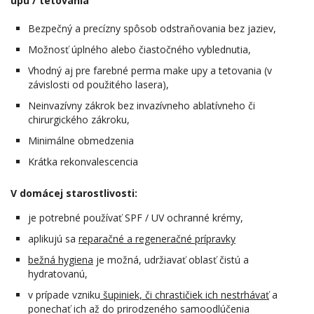
upu / tetovania
Bezpečný a precízny spôsob odstraňovania bez jaziev,
Možnosť úplného alebo čiastočného vyblednutia,
Vhodný aj pre farebné perma make upy a tetovania (v
závislosti od použitého lasera),
Neinvazívny zákrok bez invazívneho ablatívneho či
chirurgického zákroku,
Minimálne obmedzenia
Krátka rekonvalescencia
V domácej starostlivosti:
je potrebné používať SPF / UV ochranné krémy,
aplikujú sa
reparačné a regeneračné prípravky
bežná hygiena
je možná, udržiavať oblasť čistú a
hydratovanú,
v prípade vzniku
šupiniek, či chrastičiek ich nestrhávať
a
ponechať ich až do prirodzeného samoodlúčenia