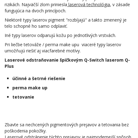
rizikách. Najväčší zlom priniesla
laserová technológia
, v zásade
fungujúca na dvoch princípoch.
Niektoré typy laserov pigment "rozbíjajú" a takto zmenený je
telo schopné ho samo odplaviť.
Iné typy laserov odparujú kožu po jednotlivých vrstvách.
Pri liečbe tetováže / perma make upu viaceré typy laserov
umožňujú riešiť aj viacfarebné motívy.
Laserové odstraňovanie špičkovým Q-Switch laserom Q-
Plus
účinné a šetrné riešenie
perma make up
tetovanie
Zbavte sa nechcených pigmentových prejavov a tetovania bez
poškodenia pokožky.
Laserové odstránenie týchto prejavov je najmodernejší spôsob,