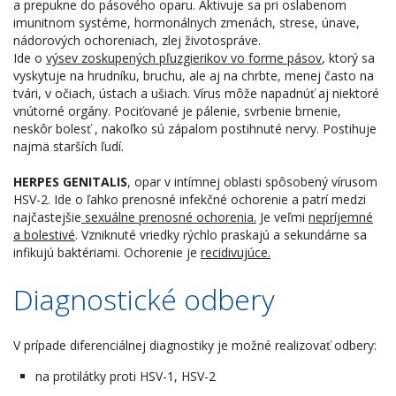
a prepukne do pásového oparu. Aktivuje sa pri oslabenom
imunitnom systéme, hormonálnych zmenách, strese, únave,
nádorových ochoreniach, zlej životospráve.
Ide o
výsev zoskupených pľuzgierikov vo forme pásov
, ktorý sa
vyskytuje na hrudníku, bruchu, ale aj na chrbte, menej často na
tvári, v očiach, ústach a ušiach. Vírus môže napadnúť aj niektoré
vnútorné orgány. Pociťované je pálenie, svrbenie brnenie,
neskôr bolesť , nakoľko sú zápalom postihnuté nervy. Postihuje
najmä starších ľudí.
HERPES GENITALIS
, opar v intímnej oblasti spôsobený vírusom
HSV-2. Ide o ľahko prenosné infekčné ochorenie a patrí medzi
najčastejšie
sexuálne prenosné ochorenia.
Je veľmi
nepríjemné
a bolestivé
. Vzniknuté vriedky rýchlo praskajú a sekundárne sa
infikujú baktériami. Ochorenie je
recidivujúce.
Diagnostické odbery
V prípade diferenciálnej diagnostiky je možné realizovať odbery:
na protilátky proti HSV-1, HSV-2