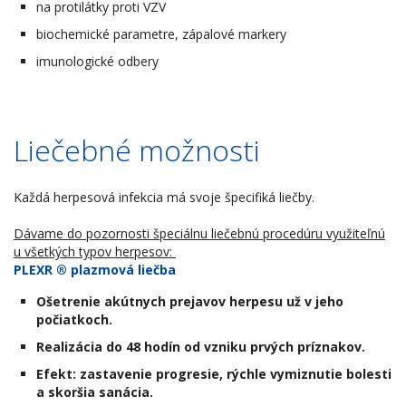
na protilátky proti VZV
biochemické parametre, zápalové markery
imunologické odbery
Liečebné možnosti
Každá herpesová infekcia má svoje špecifiká liečby.
Dávame do pozornosti špeciálnu liečebnú procedúru využiteľnú
u všetkých typov herpesov:
PLEXR ® plazmová liečba
Ošetrenie akútnych prejavov herpesu už v jeho
počiatkoch.
Realizácia do 48 hodín od vzniku prvých príznakov.
Efekt: zastavenie progresie, rýchle vymiznutie bolesti
a skoršia sanácia.