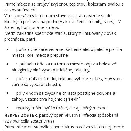
Primoinfekcia
sa prejaví zvýšenou teplotou, bolesťami svalou a
celkovou únavou.
Vírus zotrváva
v latentnom stave
v tele a aktivizuje sa do
klinických prejavov na podnety ako zníženie imunity, stres, UV
žiarenie, hormonálne zmeny.
Medzi základné špecifické štádia, ktorými infikovaný človek
prechádza, patrí:
počiatočné začervenanie, svrbenie alebo pálenie pier na
mieste, kde infekcia prepukne;
v priebehu dňa sa na tomto mieste objavia bolestivé
pľuzgieriky plné vysoko infekčnej tekutiny;
počas ďalších 4-6 dní, tekutina vytečie z pľuzgierov von a
začne sa vytvárať chrasta;
po 7 dňoch sa zvyčajne chrasta postupne odlúpne a
zahojí, vzácne trvá hojenie aj 14 dní
recidívy môžu byť 1x ročne, ale aj každý mesiac
HERPES ZOSTER
, pásový opar, vírusová infekcia spôsobená
VZV (varicella zoster virus)
Primoinfekciou
sú ovšie kiahne. Vírus zostáva
v latentnej forme