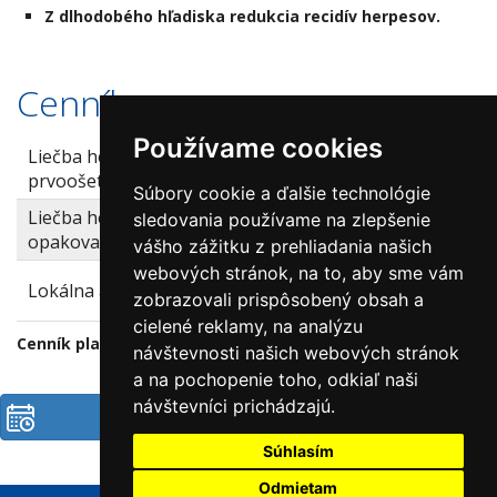
Z dlhodobého hľadiska redukcia recidív herpesov.
Cenník
Používame cookies
Liečba herpesu plazmovým generátorom -
30
prvoošetrenie
€
Súbory cookie a ďalšie technológie
Liečba herpesu plazmovým generátorom -
20
sledovania používame na zlepšenie
opakované ošetrenie
€
vášho zážitku z prehliadania našich
webových stránok, na to, aby sme vám
20
Lokálna anestéza inj/ krem - voliteľné
zobrazovali prispôsobený obsah a
€
cielené reklamy, na analýzu
Cenník platný od 5.1.2026
návštevnosti našich webových stránok
a na pochopenie toho, odkiaľ naši
návštevníci prichádzajú.
Objednať
Súhlasím
Odmietam