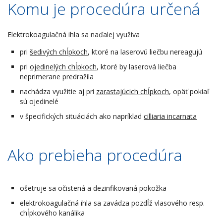
Komu je procedúra určená
Elektrokoagulačná ihla sa naďalej využíva
pri
šedivých chĺpkoch
, ktoré na laserovú liečbu nereagujú
pri
ojedinelých chĺpkoch
, ktoré by laserová liečba
neprimerane predražila
nachádza využitie aj pri
zarastajúcich chĺpkoch
, opäť pokiaľ
sú ojedinelé
v špecifických situáciách ako napríklad
cilliaria incarnata
Ako prebieha procedúra
ošetruje sa očistená a dezinfikovaná pokožka
elektrokoagulačná ihla sa zavádza pozdĺž vlasového resp.
chĺpkového kanálika