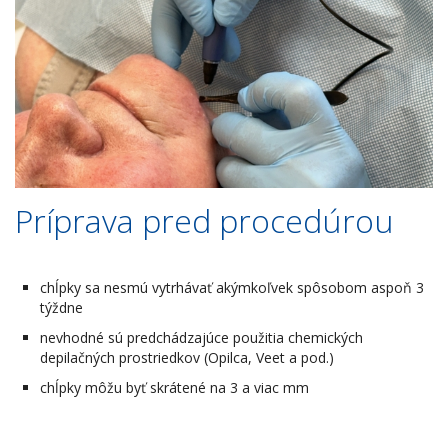
Príprava pred procedúrou
chĺpky sa nesmú vytrhávať akýmkoľvek spôsobom aspoň 3
týždne
nevhodné sú predchádzajúce použitia chemických
depilačných prostriedkov (Opilca, Veet a pod.)
chĺpky môžu byť skrátené na 3 a viac mm