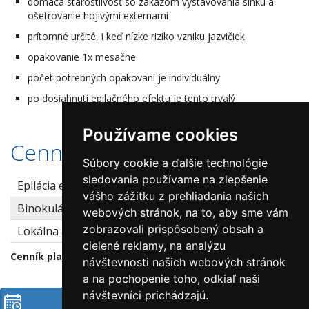
domáca starostlivosť so zákazom vystavovania slnku a
ošetrovanie hojivými externami
prítomné určité, i keď nízke riziko vzniku jazvičiek
opakovanie 1x mesačne
počet potrebných opakovaní je individuálny
po dosiahnutí epilačného efektu je tento trvalý
Používame cookies
Cenník
Súbory cookie a ďalšie technológie
sledovania používame na zlepšenie
Epilácia elektrokoaguláciou 5 minút
20€
vášho zážitku z prehliadania našich
Binokulárna lupa
10 €
webových stránok, na to, aby sme vám
zobrazovali prispôsobený obsah a
Lokálna anestéza inj/ krem
20 €
cielené reklamy, na analýzu
Cenník platný od 3.1.2026
návštevnosti našich webových stránok
a na pochopenie toho, odkiaľ naši
návštevníci prichádzajú.
Objednať