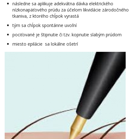
následne sa aplikuje adekvátna dávka elektrického
nízkonapäťového prúdu za účelom likvidácie zárodočného
tkaniva, z ktorého chĺpok vyrastá
tým sa chĺpok spontánne uvoľní
pociťované je štipnutie či tzv. kopnutie slabým prúdom
miesto epilácie sa lokálne ošetrí