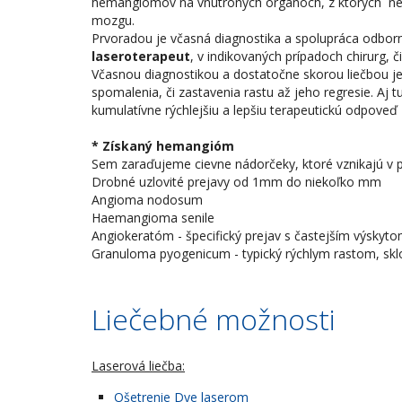
hemangiómov na vnútroných orgánoch, z ktorých nez
mozgu.
Prvoradou je včasná diagnostika a spolupráca odbo
laseroterapeut
, v indikovaných prípadoch chirurg, či 
Včasnou diagnostikou a dostatočne skorou liečbou 
spomalenia, či zastavenia rastu až jeho regresie. Aj 
kumulatívne rýchlejšiu a lepšiu terapeutickú odpoveď
* Získaný hemangióm
Sem zaraďujeme cievne nádorčeky, ktoré vznikajú v pri
Drobné uzlovité prejavy od 1mm do niekoľko mm
Angioma nodosum
Haemangioma senile
Angiokeratóm - špecifický prejav s častejším výskytom
Granuloma pyogenicum - typický rýchlym rastom, skl
Liečebné možnosti
Laserová liečba:
Ošetrenie Dye laserom