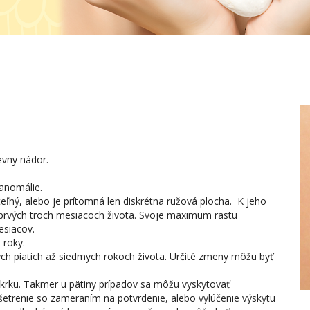
evny nádor.
 anomálie
.
teľný, alebo je prítomná len diskrétna ružová plocha. K jeho
 prvých troch mesiacoch života. Svoje maximum rastu
esiacov.
 roky.
ch piatich až siedmych rokoch života. Určité zmeny môžu byť
a krku. Takmer u pätiny prípadov sa môžu vyskytovať
trenie so zameraním na potvrdenie, alebo vylúčenie výskytu