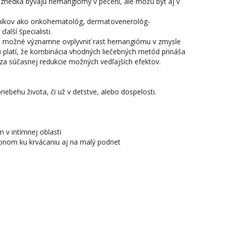
riedka bývajú hemangiómy v pečeni, ale môžu byť aj v
rníkov ako onkohematológ, dermatovenerológ-
ďalší špecialisti.
je možné významne ovplyvniť rast hemangiómu v zmysle
tu platí, že kombinácia vhodných liečebných metód prináša
 za súčasnej redukcie možných vedľajších efektov.
ebehu života, či už v detstve, alebo dospelosti.
 v intímnej oblasti
onom ku krvácaniu aj na malý podnet