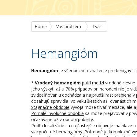
Home
Váš problém
Tvár
Hemangióm
Hemangióm
je všeobecné označenie pre benígny ci
* Vrodený hemangióm
patrí medzi
vrodené cievne
Jeho výskyt až u 70% prípadov pri narodení nie je vid
zviditeľňovaniu dochádza a
najprudší rast
prebieha v
dosahujú spravidla vo veku šiestich až dvanástich m
Stagnačné obdobie
vývoja môže trvať mesiace, ale aj
Pomalé involučné obdobie
sa môže prejavovať v prvý
očakávané až v období puberty.
Podľa lokalizácie sa najčastejšie objavuje na hlave 
viacpočetné hemangiómy. Potrebné je komplexné vyše