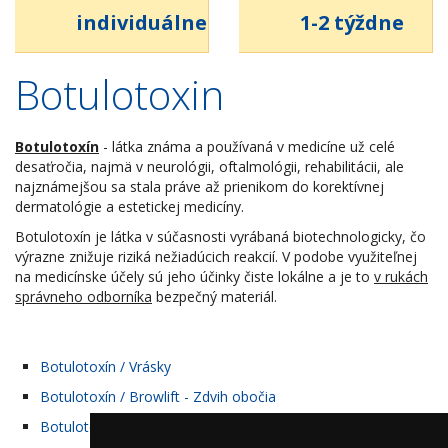
individuálne
1-2 týždne
Botulotoxin
Botulotoxín
- látka známa a používaná v medicíne už celé
desaťročia, najmä v neurológii, oftalmológii, rehabilitácii, ale
najznámejšou sa stala práve až prienikom do korektívnej
dermatológie a estetickej medicíny.
Botulotoxín je látka v súčasnosti vyrábaná biotechnologicky, čo
výrazne znižuje riziká nežiadúcich reakcií. V podobe využiteľnej
na medicínske účely sú jeho účinky čiste lokálne a je to
v rukách
správneho odborníka
bezpečný materiál.
Botulotoxín / Vrásky
Botulotoxín / Browlift - Zdvih obočia
Botulotoxín / Bunny Lines - Pokrčený nos