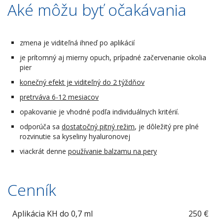
Aké môžu byť očakávania
zmena je viditeľná ihneď po aplikácií
je prítomný aj mierny opuch, prípadné začervenanie okolia
pier
konečný efekt je viditeľný do 2 týždňov
pretrváva 6-12 mesiacov
opakovanie je vhodné podľa individuálnych kritérií.
odporúča sa
dostatočný pitný režim
, je dôležitý pre plné
rozvinutie sa kyseliny hyaluronovej
viackrát denne
používanie balzamu na pery
Cenník
Aplikácia KH do 0,7 ml
250 €