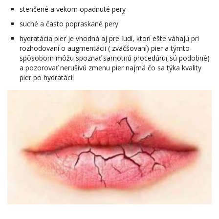
stenčené a vekom opadnuté pery
suché a často popraskané pery
hydratácia pier je vhodná aj pre ľudí, ktorí ešte váhajú pri
rozhodovaní o augmentácii ( zväčšovaní) pier a týmto
spôsobom môžu spoznať samotnú procedúru( sú podobné)
a pozorovať nerušivú zmenu pier najmä čo sa týka kvality
pier po hydratácii