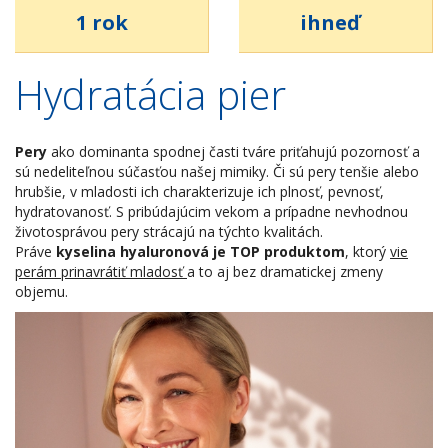
1 rok
ihneď
Hydratácia pier
Pery
ako dominanta spodnej časti tváre priťahujú pozornosť a
sú nedeliteľnou súčasťou našej mimiky. Či sú pery tenšie alebo
hrubšie, v mladosti ich charakterizuje ich plnosť, pevnosť,
hydratovanosť. S pribúdajúcim vekom a prípadne nevhodnou
životosprávou pery strácajú na týchto kvalitách.
Práve
kyselina hyaluronová je TOP produktom
, ktorý
vie
perám prinavrátiť mladosť
a to aj bez dramatickej zmeny
objemu.