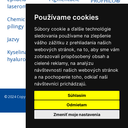
PROFHILO®
laserom
tvár a krk -
PLEXR®
NOVINKA
Používame cookies
Chemické
Plazmová
pílingy
liečba
RADIESSE +
Súbory cookie a ďalšie technológie
Kombi
sledovania používame na zlepšenie
Jazvy
Polynukleotidy
vášho zážitku z prehliadania našich
HP Cell
Znamienka
webových stránok, na to, aby sme vám
Kyselina
Vitaran -
zobrazovali prispôsobený obsah a
hyaluronová
NOVINKA
cielené reklamy, na analýzu
návštevnosti našich webových stránok
a na pochopenie toho, odkiaľ naši
návštevníci prichádzajú.
Súhlasím
© 2024 Copyright Dermatrend, s.r.o., všetky práva vyhradené
Odmietam
Zmeniť moje nastavenia