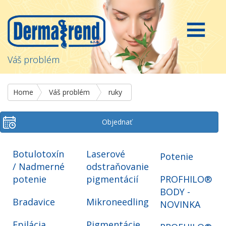
Váš problém
Home
Váš problém
ruky
Objednať
Botulotoxín
Laserové
Potenie
/ Nadmerné
odstraňovanie
potenie
pigmentácií
PROFHILO®
BODY -
Bradavice
Mikroneedling
NOVINKA
Epilácia
Pigmentácie